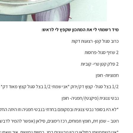
מיד רשמתי לי את המתכון שקפץ לי לראש
:
כרוב סגול קטן- רצועות דקות
2 שזיף סגול-פרוסות
2 סלק קטן טרי- קוביות
חמוציות- חופן
1/2 בצל סגול- קצוץ דק/ירוק *אני שמתי 1/2 בצל סגול קצוץ מאוד דק*
נבטי צנונית (פיקנטי)/חמניה- חופן
*לא היו בסופר נבטי צנונית ובמקומם בחרתי בנבטי חמניה וזו היתה 
רוטב – שמן זית, חומץ תפוחים, רכז רימונים, סילאן (אפשר להמיר לדבש 
*אני השתמשתי בסילאן כי היו טבעונים בחג, כמויות גמישות, איך שאתן או