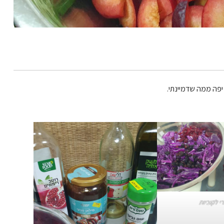
יפה ממה שדמיינתי.
י לקוביות