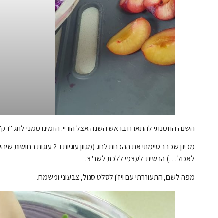
השנה הוזמנתי להתארח בראש השנה אצל הוריי. הזמינו ממני לחג "רק" ק
מכיוון שכבר סיימתי את ההכנות 
לאכול…) הרשיתי לעצמי ללכת לשנ"צ.
מפה לשם, התעוררתי עם ויז'ן לסלט סגול, צבעוני ומשמח.