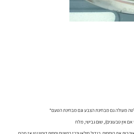
החלטה מעולה גם מבחינת הצבע וגם מבחינת הטעם*
אם אין טבעונים), שום גבישי, מלח
הבות את היחסים. בגדול סילאן ורכז רמיונים יחסית דומיננטי אז מהם